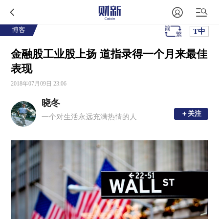
博客
T中
金融股工业股上扬 道指录得一个月来最佳
表现
2018年07月09日 23:06
晓冬
＋关注
＋关注
一个对生活永远充满热情的人